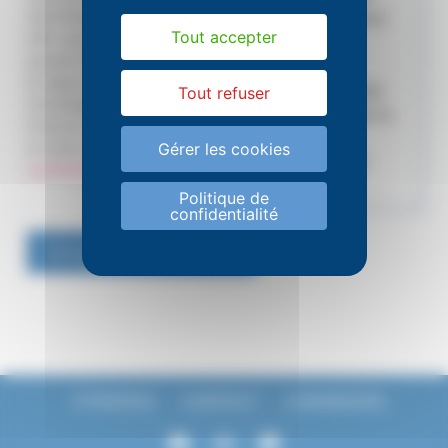
données personnelles
France est l’union
Tout accepter
afin que mon message
des huit
puisse être traité par
fédérations
la ligue de
départementales
Tout refuser
l'enseignement Île-de-
franciliennes de la
France conformément
Ligue de
à notre
politique de
Gérer les cookies
l’enseignement.
confidentialité
.
Politique de
confidentialité
Envoyer votre message
À PROPOS
CONTACT
CONNEXION