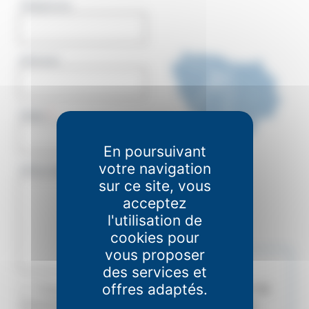
Téléphone
Adresse
Objet
*
En poursuivant
Objet
votre navigation
Votre message
*
sur ce site, vous
acceptez
l'utilisation de
cookies pour
vous proposer
des services et
La Ligue de
offres adaptés.
l’enseignement de
*J'accepte de
transmettre ces
la région Île-de-