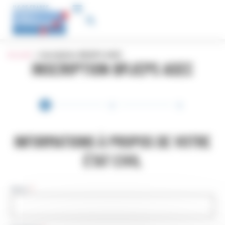
Panneau de gestion des cookies
Accueil
»
Inscription BPJEPS ASEC
INSCRIPTION BPJEPS ASEC
Inscription
Formation
Pro
BPJEPS
INFORMATIONS À PROPOS DE VOTRE
ÉTAT CIVIL
Nom
*