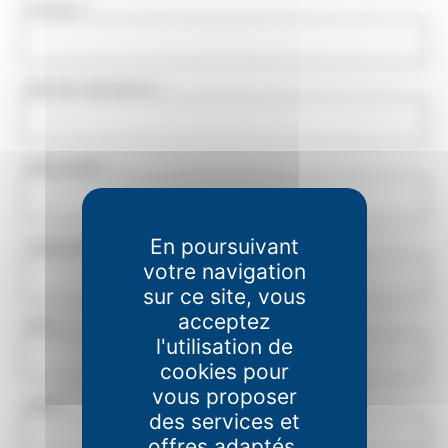
Prénom
*
Date de naissance
*
Nationalité
*
En poursuivant
Code postal de résidence
*
votre navigation
sur ce site, vous
acceptez
Ville
*
l'utilisation de
cookies pour
vous proposer
Email
*
des services et
offres adaptés.